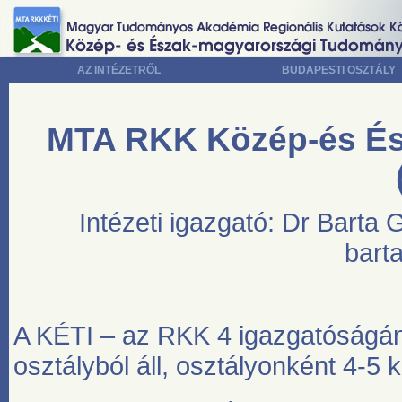
AZ INTÉZETRŐL
BUDAPESTI OSZTÁLY
MTA RKK Közép-és Ész
Intézeti igazgató: Dr Barta G
bart
A KÉTI – az RKK 4 igazgatóságán
osztályból áll, osztályonként 4-5 k