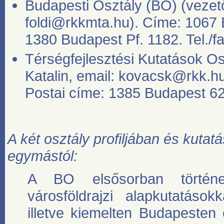
Budapesti Osztály (BO) (vezető
foldi@rkkmta.hu
). Címe: 1067 
1380 Budapest Pf. 1182. Tel./f
Térségfejlesztési Kutatások O
Katalin, email:
kovacsk@rkk.h
Postai címe: 1385 Budapest 62. 
A két osztály profiljában és kutatás
egymástól:
A BO elsősorban történeti
városföldrajzi alapkutatások
illetve kiemelten Budapesten