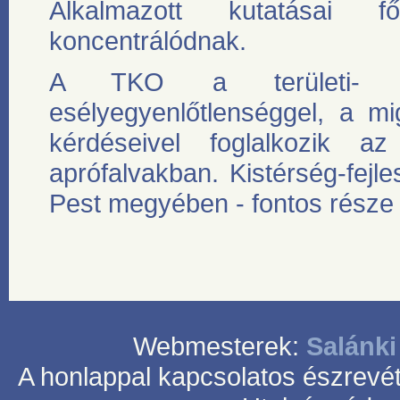
Alkalmazott kutatásai f
koncentrálódnak.
A TKO a területi- tá
esélyegyenlőtlenséggel, a mig
kérdéseivel foglalkozik a
aprófalvakban. Kistérség-fejl
Pest megyében - fontos része
Webmesterek:
Salánki
A honlappal kapcsolatos észrevét