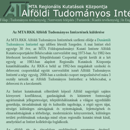
Főlap
|
Tudományos tevékenység
|
Szervezeti felépítés
|
Partnerek
|
Kiadói tevékenység
|
In Eng
Az MTA RKK Alföldi Tudományos Intézetének küldetése
Az MTA RKK Alföldi Tudományos Intézetének szellemi elődje a
Dunántúli
Tudományos Intézettel
egy időben létesült Szegeden. A mai Intézet első
egysége 30 éve, az MTA Földrajztudományi Kutató Intézete Alföldi
Kutatócsoportjaként Békéscsabán szerveződött meg 1973-ban. Az 1982-ben
létrehozott kecskeméti Településkutató Csoporttal együtt került át a két
egység az 1983-ban alapított Regionális Kutatások Központja
kutatóhálózatába. Az RKK-n belül az 1992-ben megalakult szolnoki és
debreceni csoportokkal együtt szerveződött ismét Alföldi Tudományos
Intézetté a négy egység. 2008-ban a szolnoki csoport megszűnésével mára 3
osztály tartozik az Alföldi Tudományos Intézethez: a békéscsabai, a
debreceni és a kecskeméti.
Az Intézet kutatásainak célterületét képező Alföld nagyrégió sajátos
környezeti konfliktusai, gazdaságának és kitüntetett fontosságú
agráriumának jellegzetességei, településhálózatának a világon egyedülálló
genetikája, társadalmának táji és kulturális tagoltsága, a régió egyes tájai,
térségei különleges zártságának és nyitottságának, fejlettségének és
elmaradottságának a térbelisége, modernizációs kényszereinek, különleges
területi problémáinak sokasága mind olyan regionális kutatási témát kínál,
amelyekkel az Intézet kollektívája foglalkozik.
Az alföldi tér és társadalom problémáinak egyetemes érvényű,