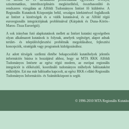
szisztematikus, interdiszciplináris megközelítésű, összehasonlító és
rendszeres vizsgálata az Alföldi Tudományos Intézet fő küldetése. A
Regionális Kutatások Központján belül, országos kitekintéssel foglalkozik
az Intézet a kistérségek és a vidék kutatásával, és az Alföld régió
euroregionális integrációjának problémáival (Kárpátok és Duna–Körös–
Maros–Tisza Eurorégió).
A sok irányban futó alapkutatások mellett az Intézet kutatási egységeiben
olyan alkalmazott kutatások is folynak, amelyek segítséget, alapot adnak
terület- és településfejlesztési problémák megoldásához, fejlesztési
koncepciók, stratégiák vagy programok kidolgozásához.
Az adott térségek szellemi életébe bekapcsolódó kutatóhelyek jelentős
információs bázisa is hozzájárul ahhoz, hogy az MTA RKK Alföldi
Tudományos Intézete az egész régió modern, az európai regionális
integrációt is előkészítő, koordináló tudományos műhelyek hálózataként
működjön. Ezt ma már hálózatba kapcsolt, az egész RKK-t ellátó Regionális
Tudományos Információs- és Számítóközpont is segíti.
© 1996-2010 MTA Regionális Kutatás